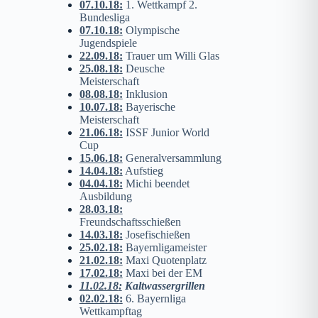
07.10.18
:
1. Wettkampf 2.
Bundesliga
07.10.18
:
Olympische
Jugendspiele
22.09.18
:
Trauer um Willi Glas
25.08.18
:
Deusche
Meisterschaft
08.08.18
:
Inklusion
10.07.18
:
Bayerische
Meisterschaft
21.06.18
:
ISSF Junior World
Cup
15.06.18
:
Generalversammlung
14.04.18
:
Aufstieg
04.04.18
:
Michi beendet
Ausbildung
28.03.18
:
Freundschaftsschießen
14.03.18
:
Josefischießen
25.02.18
:
Bayernligameister
21.02.18
:
Maxi Quotenplatz
17.02.18
:
Maxi bei der EM
11.02.18
:
Kaltwassergrillen
02.02.18
:
6. Bayernliga
Wettkampftag