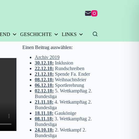
GEND
GESCHICHTE
LINKS
Einen Beitrag auswählen:
Archiv 2019
30.12.18
:
Inklusion
22.12.18
:
Rundschreiben
21.12.18
:
Spende Fa. Ender
08.12.18
:
Weihnachtsfeier
06.12.18
:
Sportlerehrung
02.12.18
:
5. Wettkampftag 2.
Bundesliga
21.11.18
:
4. Wettkampftag 2.
Bundesliga
18.11.18
:
Gaukönige
08.11.18
:
3. Wettkampftag 2.
Bundesliga
24.10.18
:
2. Wettkampf 2.
Bundesliga