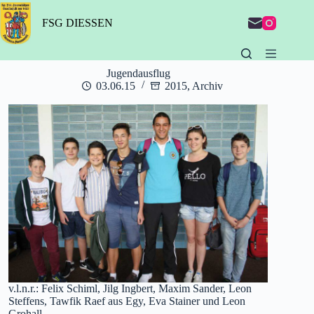
Zum
Inhalt
FSG DIESSEN
springen
Jugendausflug
03.06.15
2015
,
Archiv
v.l.n.r.: Felix Schiml, Jilg Ingbert, Maxim Sander, Leon
Steffens, Tawfik Raef aus Egy, Eva Stainer und Leon
Grohall