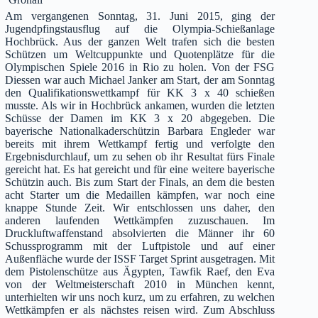
Am vergangenen Sonntag, 31. Juni 2015, ging der
Jugendpfingstausflug auf die Olympia-Schießanlage
Hochbrück. Aus der ganzen Welt trafen sich die besten
Schützen um Weltcuppunkte und Quotenplätze für die
Olympischen Spiele 2016 in Rio zu holen. Von der FSG
Diessen war auch Michael Janker am Start, der am Sonntag
den Qualifikationswettkampf für KK 3 x 40 schießen
musste. Als wir in Hochbrück ankamen, wurden die letzten
Schüsse der Damen im KK 3 x 20 abgegeben. Die
bayerische Nationalkaderschützin Barbara Engleder war
bereits mit ihrem Wettkampf fertig und verfolgte den
Ergebnisdurchlauf, um zu sehen ob ihr Resultat fürs Finale
gereicht hat. Es hat gereicht und für eine weitere bayerische
Schützin auch. Bis zum Start der Finals, an dem die besten
acht Starter um die Medaillen kämpfen, war noch eine
knappe Stunde Zeit. Wir entschlossen uns daher, den
anderen laufenden Wettkämpfen zuzuschauen. Im
Druckluftwaffenstand absolvierten die Männer ihr 60
Schussprogramm mit der Luftpistole und auf einer
Außenfläche wurde der ISSF Target Sprint ausgetragen. Mit
dem Pistolenschütze aus Ägypten, Tawfik Raef, den Eva
von der Weltmeisterschaft 2010 in München kennt,
unterhielten wir uns noch kurz, um zu erfahren, zu welchen
Wettkämpfen er als nächstes reisen wird. Zum Abschluss