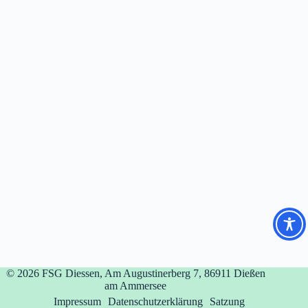
© 2026
FSG Diessen, Am Augustinerberg 7, 86911 Dießen
am Ammersee
Impressum
Datenschutzerklärung
Satzung