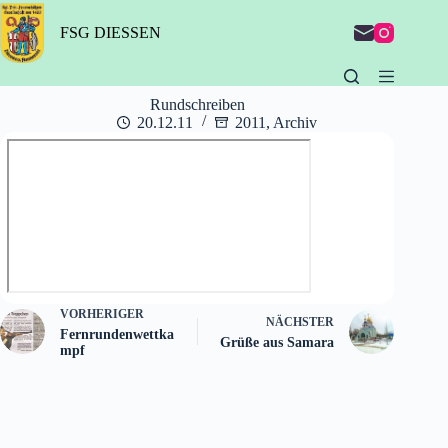
Zum
Inhalt
FSG DIESSEN
springen
Rundschreiben
20.12.11
2011
,
Archiv
VORHERIGER
NÄCHSTER
Fernrundenwettka
Grüße aus Samara
mpf