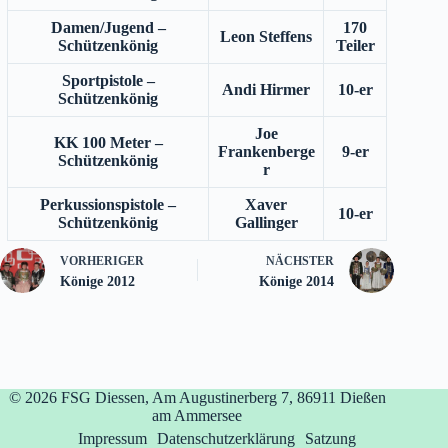
Damen/Jugend –
170
Leon Steffens
Schützenkönig
Teiler
Sportpistole –
Andi Hirmer
10-er
Schützenkönig
Joe
KK 100 Meter –
Frankenberge
9-er
Schützenkönig
r
Perkussionspistole –
Xaver
10-er
Schützenkönig
Gallinger
VORHERIGER
NÄCHSTER
Könige 2012
Könige 2014
© 2026
FSG Diessen, Am Augustinerberg 7, 86911 Dießen
am Ammersee
Impressum
Datenschutzerklärung
Satzung