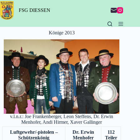
Zum
Inhalt
FSG DIESSEN
springen
Könige 2013
v.l.n.r.: Joe Frankenberger, Leon Steffens, Dr. Erwin
Menhofer, Andi Hirmer, Xaver Gallinger
Luftgewehr/-pistolen –
Dr. Erwin
112
Schützenkönig
Menhofer
Teiler