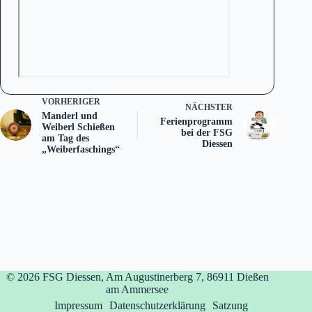
VORHERIGER
NÄCHSTER
Manderl und
Ferienprogramm
Weiberl Schießen
bei der FSG
am Tag des
Diessen
„Weiberfaschings“
© 2026
FSG Diessen, Am Augustinerberg 7, 86911 Dießen
am Ammersee
Impressum
Datenschutzerklärung
Satzung