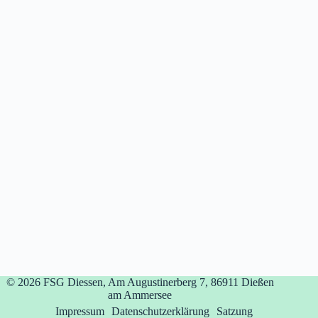
© 2026
FSG Diessen, Am Augustinerberg 7, 86911 Dießen
am Ammersee
Impressum
Datenschutzerklärung
Satzung