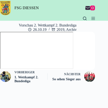
Zum
Inhalt
FSG DIESSEN
springen
Vorschau 2. Wettkampf 2. Bundesliga
26.10.19
2019
,
Archiv
VORHERIGER
NÄCHSTER
1. Wettkampf 2.
So sehen Sieger aus
Bundesliga