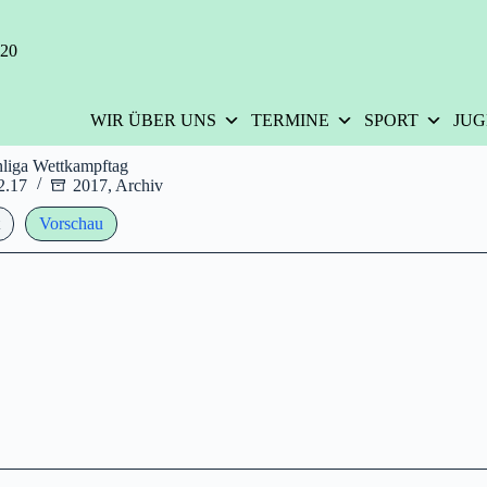
420
WIR ÜBER UNS
TERMINE
SPORT
JU
nliga Wettkampftag
2.17
2017
,
Archiv
t
Vorschau