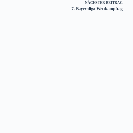
NÄCHSTER
BEITRAG
7. Bayernliga Wettkampftag