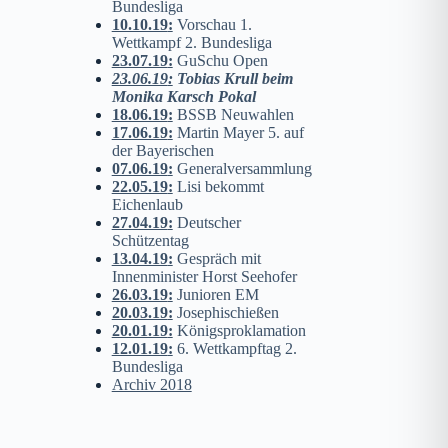
Bundesliga
10.10.19
:
Vorschau 1.
Wettkampf 2. Bundesliga
23.07.19
:
GuSchu Open
23.06.19
:
Tobias Krull beim
Monika Karsch Pokal
18.06.19
:
BSSB Neuwahlen
17.06.19
:
Martin Mayer 5. auf
der Bayerischen
07.06.19
:
Generalversammlung
22.05.19
:
Lisi bekommt
Eichenlaub
27.04.19
:
Deutscher
Schützentag
13.04.19
:
Gespräch mit
Innenminister Horst Seehofer
26.03.19
:
Junioren EM
20.03.19
:
Josephischießen
20.01.19
:
Königsproklamation
12.01.19
:
6. Wettkampftag 2.
Bundesliga
Archiv 2018