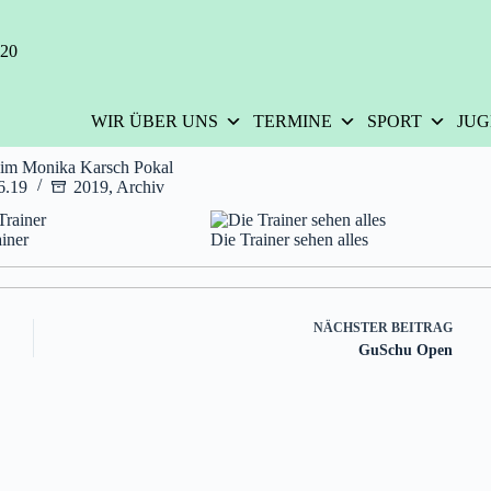
420
WIR ÜBER UNS
TERMINE
SPORT
JU
eim Monika Karsch Pokal
6.19
2019
,
Archiv
ainer
Die Trainer sehen alles
NÄCHSTER
BEITRAG
GuSchu Open