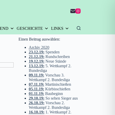
GEND
GESCHICHTE
LINKS
Einen Beitrag auswählen:
Archiv 2020
23.12.19
:
Spenden
21.12.19
:
Rundschreiben
19.12.19
:
Neue Stände
13.12.19
:
5. Wettkampf 2.
Bundesliga
09.11.19
:
Vorschau 3.
Wettkampf 2. Bundesliga
07.11.19
:
Martinischießen
05.11.19
:
Kürbisschießen
01.11.19
:
Baubeginn
29.10.19
:
So sehen Sieger aus
26.10.19
:
Vorschau 2.
Wettkampf 2. Bundesliga
16.10.19
:
1. Wettkampf 2.