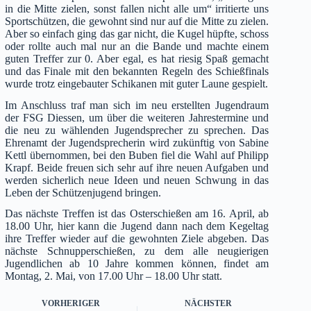
in die Mitte zielen, sonst fallen nicht alle um“ irritierte uns
Sportschützen, die gewohnt sind nur auf die Mitte zu zielen.
Aber so einfach ging das gar nicht, die Kugel hüpfte, schoss
oder rollte auch mal nur an die Bande und machte einem
guten Treffer zur 0. Aber egal, es hat riesig Spaß gemacht
und das Finale mit den bekannten Regeln des Schießfinals
wurde trotz eingebauter Schikanen mit guter Laune gespielt.
Im Anschluss traf man sich im neu erstellten Jugendraum
der FSG Diessen, um über die weiteren Jahrestermine und
die neu zu wählenden Jugendsprecher zu sprechen. Das
Ehrenamt der Jugendsprecherin wird zukünftig von Sabine
Kettl übernommen, bei den Buben fiel die Wahl auf Philipp
Krapf. Beide freuen sich sehr auf ihre neuen Aufgaben und
werden sicherlich neue Ideen und neuen Schwung in das
Leben der Schützenjugend bringen.
Das nächste Treffen ist das Osterschießen am 16. April, ab
18.00 Uhr, hier kann die Jugend dann nach dem Kegeltag
ihre Treffer wieder auf die gewohnten Ziele abgeben. Das
nächste Schnupperschießen, zu dem alle neugierigen
Jugendlichen ab 10 Jahre kommen können, findet am
Montag, 2. Mai, von 17.00 Uhr – 18.00 Uhr statt.
VORHERIGER
NÄCHSTER