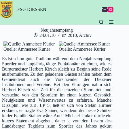
Zum
Inhalt
FSG DIESSEN
springen
Neujahrsempfang
24.01.10
2010
,
Archiv
Quelle: Ammersee Kurier
Quelle: Ammersee Kurier
Es ist schon gute Tradition während dem Neujahrsempfang
Sportler und langjährig tätige Funktionäre zu ehren, wie es
Bürgermeister Herbert Kirsch gleich zu Beginn seine Rede
ausformulierte. Zu den geladenen Gästen zählen neben dem
Gemeinderat auch die Vorsitzenden der Dießener
Institutionen und Vereine. Bei den Ehrungen nahm sich
Herbert Kirsch viel Zeit für die einzelnen Sportarten und
versuchte von den Sportlern im einen kurzen Gespräch
Neuigkeiten und Wissenswertes zu erfahren. Manche
Disziplin, wie z.B. LP 5, ließ er sich von Stefan Hirmer
erklären, er fragte Eva Stainer, wer denn der beste Schütze
in der Familie Stainer wäre. Auch Michael Janker durfte ein
kurzes Statement abgeben, da er ja von den Lesern des
Landsberger Tagblatts zum Sportler des Jahres gekürt