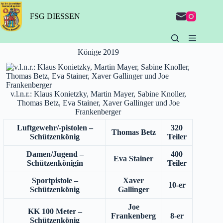
Zum
Inhalt
FSG DIESSEN
springen
Könige 2019
v.l.n.r.: Klaus Konietzky, Martin Mayer, Sabine Knoller,
Thomas Betz, Eva Stainer, Xaver Gallinger und Joe
Frankenberger
Luftgewehr/-pistolen –
320
Thomas Betz
Schützenkönig
Teiler
Damen/Jugend –
400
Eva Stainer
Schützenkönigin
Teiler
Sportpistole –
Xaver
10-er
Schützenkönig
Gallinger
Joe
KK 100 Meter –
Frankenberg
8-er
Schützenkönig