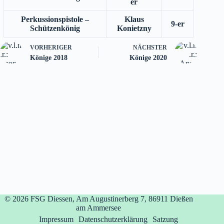
er
Perkussionspistole –
Klaus
9-er
Schützenkönig
Konietzny
VORHERIGER
NÄCHSTER
Könige 2018
Könige 2020
© 2026
FSG Diessen, Am Augustinerberg 7, 86911 Dießen
am Ammersee
Impressum
Datenschutzerklärung
Satzung