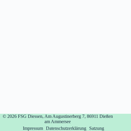
© 2026
FSG Diessen, Am Augustinerberg 7, 86911 Dießen
am Ammersee
Impressum
Datenschutzerklärung
Satzung