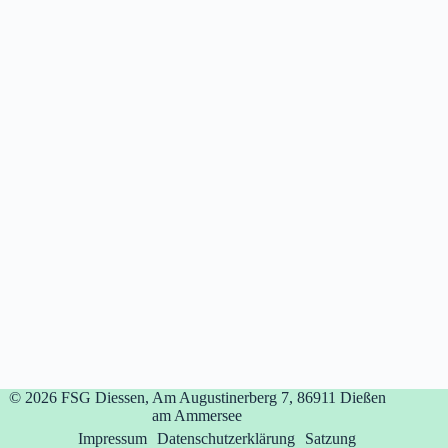
© 2026
FSG Diessen, Am Augustinerberg 7, 86911 Dießen
am Ammersee
Impressum
Datenschutzerklärung
Satzung