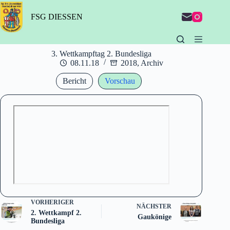
Zum
Inhalt
FSG DIESSEN
springen
3. Wettkampftag 2. Bundesliga
08.11.18
2018
,
Archiv
Bericht
Vorschau
VORHERIGER
NÄCHSTER
2. Wettkampf 2.
Gaukönige
Bundesliga