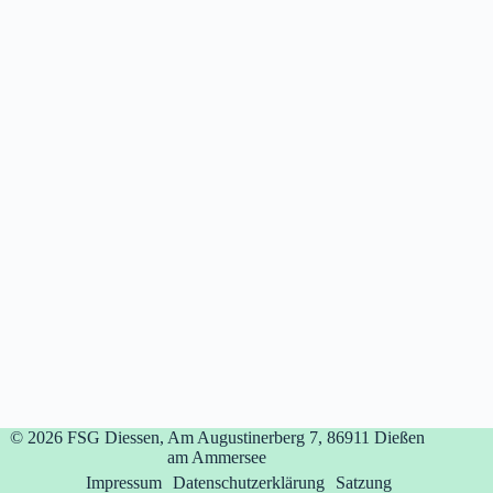
© 2026
FSG Diessen, Am Augustinerberg 7, 86911 Dießen
am Ammersee
Impressum
Datenschutzerklärung
Satzung