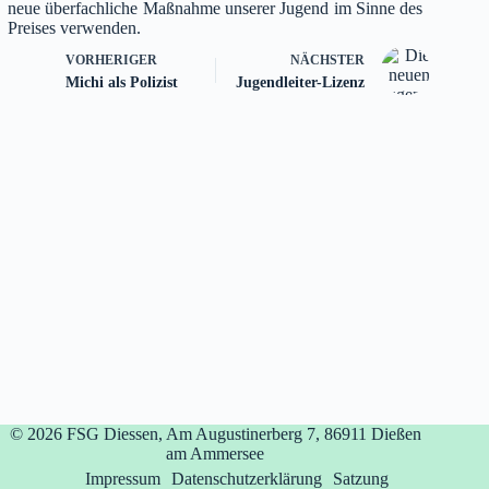
neue überfachliche Maßnahme unserer Jugend im Sinne des
Preises verwenden.
VORHERIGER
NÄCHSTER
Michi als Polizist
Jugendleiter-Lizenz
© 2026
FSG Diessen, Am Augustinerberg 7, 86911 Dießen
am Ammersee
Impressum
Datenschutzerklärung
Satzung