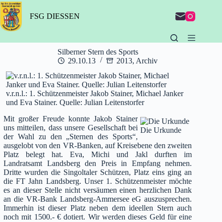
Zum
Inhalt
FSG DIESSEN
springen
Silberner Stern des Sports
29.10.13
2013
,
Archiv
v.r.n.l.: 1. Schützenmeister Jakob Stainer, Michael Janker
und Eva Stainer. Quelle: Julian Leitenstorfer
Mit großer Freude konnte Jakob Stainer
uns mitteilen, dass unsere Gesellschaft bei
Die Urkunde
der Wahl zu den „Sternen des Sports“,
ausgelobt von den VR-Banken, auf Kreisebene den zweiten
Platz belegt hat. Eva, Michi und Jakl durften im
Landratsamt Landsberg den Preis in Empfang nehmen.
Dritte wurden die Singoltaler Schützen, Platz eins ging an
die FT Jahn Landsberg. Unser 1. Schützenmeister möchte
es an dieser Stelle nicht versäumen einen herzlichen Dank
an die VR-Bank Landsberg-Ammersee eG auszusprechen.
Immerhin ist dieser Platz neben dem ideellen Stern auch
noch mit 1500.- € dotiert. Wir werden dieses Geld für eine