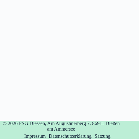
© 2026
FSG Diessen, Am Augustinerberg 7, 86911 Dießen
am Ammersee
Impressum
Datenschutzerklärung
Satzung