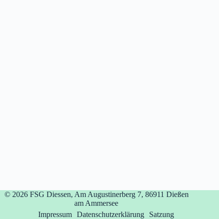
© 2026
FSG Diessen, Am Augustinerberg 7, 86911 Dießen
am Ammersee
Impressum
Datenschutzerklärung
Satzung