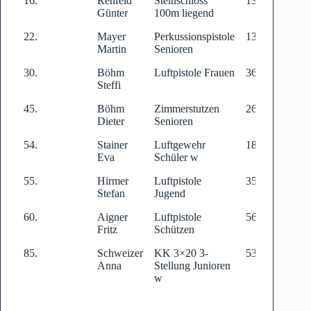
16.
Rehfeld
Steinschloss
131
Günter
100m liegend
22.
Mayer
Perkussionspistole
135
Martin
Senioren
30.
Böhm
Luftpistole Frauen
369
Steffi
45.
Böhm
Zimmerstutzen
261
Dieter
Senioren
54.
Stainer
Luftgewehr
188
Eva
Schüler w
55.
Hirmer
Luftpistole
354
Stefan
Jugend
60.
Aigner
Luftpistole
563
Fritz
Schützen
85.
Schweizer
KK 3×20 3-
533
Anna
Stellung Junioren
w