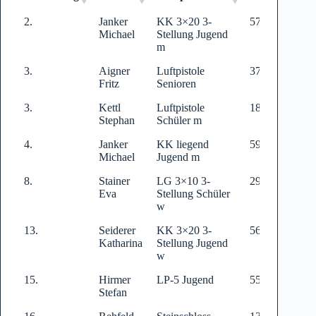
Platzierung
Name
Disziplin
Ringe
2.
Janker
KK 3×20 3-
571
Michael
Stellung Jugend
m
3.
Aigner
Luftpistole
371
Fritz
Senioren
3.
Kettl
Luftpistole
181
Stephan
Schüler m
4.
Janker
KK liegend
590
Michael
Jugend m
8.
Stainer
LG 3×10 3-
293
Eva
Stellung Schüler
w
13.
Seiderer
KK 3×20 3-
563
Katharina
Stellung Jugend
w
15.
Hirmer
LP-5 Jugend
55
Stefan