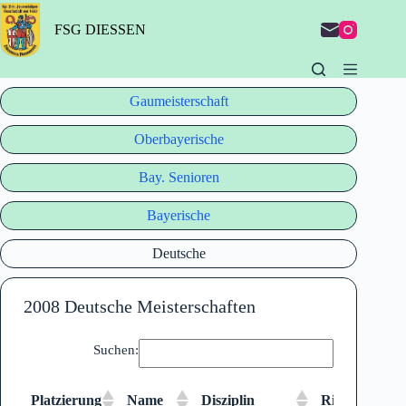
Zum
Inhalt
FSG DIESSEN
springen
Gaumeisterschaft
Oberbayerische
Bay. Senioren
Bayerische
Deutsche
2008 Deutsche Meisterschaften
Suchen:
Platzierung
Name
Disziplin
Ringe