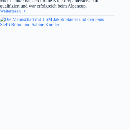
Michi Janker hat sich für die KK Europameisterschaft
qualifiziert und war erfolgreich beim Alpencup.
Weiterlesen
Alpencup
und
EM
Quali