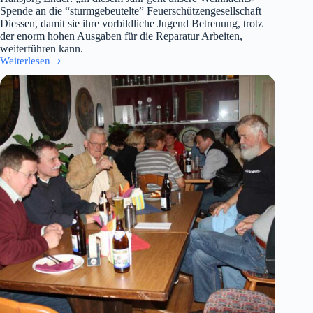
Spende an die “sturmgebeutelte” Feuerschützengesellschaft
Diessen, damit sie ihre vorbildliche Jugend Betreuung, trotz
der enorm hohen Ausgaben für die Reparatur Arbeiten,
weiterführen kann.
Weiterlesen
Spende
Fa.
Ender