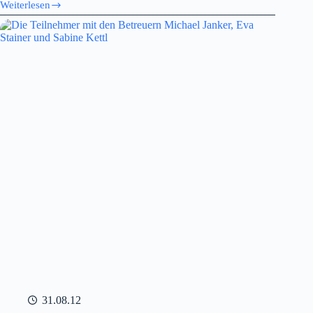
Weiterlesen
Ziel
im
Visier
31.08.12