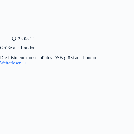
23.08.12
Grüße aus London
Die Pistolenmannschaft des DSB grüßt aus London.
Weiterlesen
Grüße
aus
London