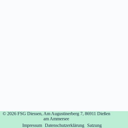
© 2026
FSG Diessen, Am Augustinerberg 7, 86911 Dießen
am Ammersee
Impressum
Datenschutzerklärung
Satzung