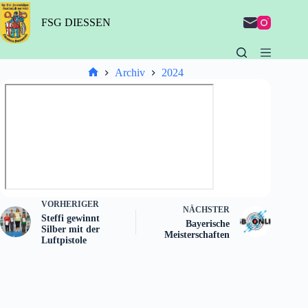
Zum
Inhalt
FSG DIESSEN
springen
Archiv
2024
Start
VORHERIGER
NÄCHSTER
Steffi gewinnt
Bayerische
Silber mit der
Meisterschaften
Luftpistole