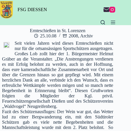
Zum
Inhalt
FSG DIESSEN
springen
Ernteschießen in St. Lorenzen
25.10.08
2008
,
Archiv
Seit vielen Jahren wird dieses Ernteschießen nicht
nur für die ortsansässigen Sportschützen ausgetragen.
Großes Lob zollt hier der 1. Bürgermeister Helmut
Gräber an die Veranstalter. „Die Anstrengungen verdienen
es mit Erfolg belohnt zu werden, auch in der Hoffnung,
dass eure kameradschaftliche Zusammenarbeit vor Ort und
über die Grenzen hinaus so gut gepflegt wird. Mit einem
herzlichen Dank an alle, verbinde ich den Wunsch, dass es
erfreuliche Wettkämpfe werden mögen und so manch nette
Begebenheit in Erinnerung bleibt“. Diesen Grußworten
folgten die Mitglieder der Kgl. privil.
Feuerschützengesellschaft Dießen und des Schützenvereins
„Waldvogel“ Neugreifenberg.
Fazit des Schützenausfluges: Der Wein war gut, das Wetter
lud zu einer Bergwanderung ein, mit den Südtiroler
Schützen gab es viele nette Begebenheiten und die
Mannschaftsleistung wurde mit dem 2. Platz belohnt. So