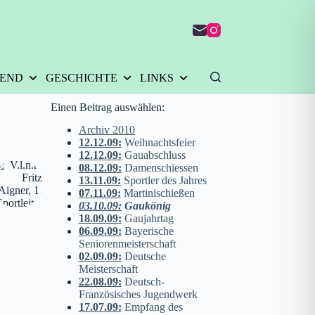
GEND
GESCHICHTE
LINKS
Einen Beitrag auswählen:
Archiv 2010
12.12.09
:
Weihnachtsfeier
12.12.09
:
Gauabschluss
08.12.09
:
Damenschiessen
13.11.09
:
Sportler des Jahres
07.11.09
:
Martinischießen
03.10.09
:
Gaukönig
18.09.09
:
Gaujahrtag
06.09.09
:
Bayerische
Seniorenmeisterschaft
02.09.09
:
Deutsche
Meisterschaft
22.08.09
:
Deutsch-
Französisches Jugendwerk
17.07.09
:
Empfang des