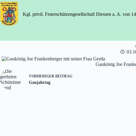
Zum
Inhalt
springen
Kgl. privil. Feuerschützengesellschaft Diessen a. A. von 1
03.1
Gaukönig Joe Franke
VORHERIGER
BEITRAG
Gaujahrtag