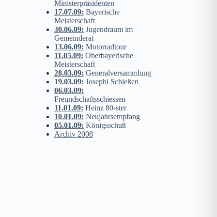
Ministerpräsidenten
17.07.09
:
Bayerische
Meisterschaft
30.06.09
:
Jugendraum im
Gemeinderat
13.06.09
:
Motorradtour
11.05.09
:
Oberbayerische
Meisterschaft
28.03.09
:
Generalversammlung
19.03.09
:
Josephi Schießen
06.03.09
:
Freundschaftsschiessen
11.01.09
:
Heinz 80-ster
10.01.09
:
Neujahrsempfang
05.01.09
:
Königsschuß
Archiv 2008