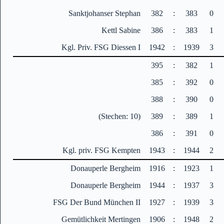
Sanktjohanser Stephan
382
:
383
0
Kettl Sabine
386
:
383
1
Kgl. Priv. FSG Diessen I
1942
:
1939
3
395
:
382
1
385
:
392
0
388
:
390
0
(Stechen: 10)
389
:
389
1
386
:
391
0
Kgl. priv. FSG Kempten
1943
:
1944
2
Donauperle Bergheim
1916
:
1923
1
Donauperle Bergheim
1944
:
1937
3
FSG Der Bund München II
1927
:
1939
3
Gemütlichkeit Mertingen
1906
:
1948
2