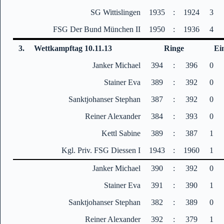
SG Wittislingen
1935
:
1924
3
FSG Der Bund München II
1950
:
1936
4
3.
Wettkampftag 10.11.13
Ringe
Ei
Janker Michael
394
:
396
0
Stainer Eva
389
:
392
0
Sanktjohanser Stephan
387
:
392
0
Reiner Alexander
384
:
393
0
Kettl Sabine
389
:
387
1
Kgl. Priv. FSG Diessen I
1943
:
1960
1
Janker Michael
390
:
392
0
Stainer Eva
391
:
390
1
Sanktjohanser Stephan
382
:
389
0
Reiner Alexander
392
:
379
1