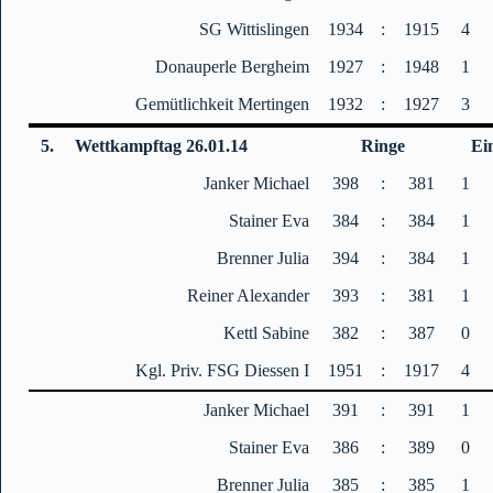
SG Wittislingen
1934
:
1915
4
Donauperle Bergheim
1927
:
1948
1
Gemütlichkeit Mertingen
1932
:
1927
3
5.
Wettkampftag 26.01.14
Ringe
Ei
Janker Michael
398
:
381
1
Stainer Eva
384
:
384
1
Brenner Julia
394
:
384
1
Reiner Alexander
393
:
381
1
Kettl Sabine
382
:
387
0
Kgl. Priv. FSG Diessen I
1951
:
1917
4
Janker Michael
391
:
391
1
Stainer Eva
386
:
389
0
Brenner Julia
385
:
385
1