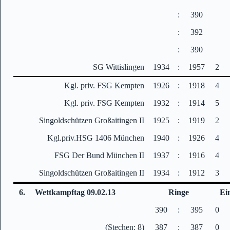
:
390
:
392
:
390
SG Wittislingen
1934
:
1957
2
Kgl. priv. FSG Kempten
1926
:
1918
4
Kgl. priv. FSG Kempten
1932
:
1914
5
Singoldschützen Großaitingen II
1925
:
1919
2
Kgl.priv.HSG 1406 München
1940
:
1926
4
FSG Der Bund München II
1937
:
1916
4
Singoldschützen Großaitingen II
1934
:
1912
3
6.
Wettkampftag 09.02.13
Ringe
Ei
390
:
395
0
(Stechen: 8)
387
:
387
0