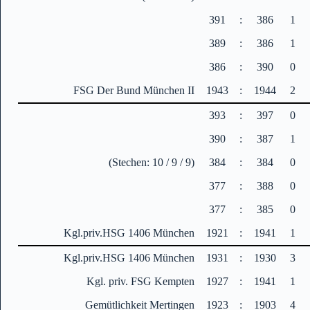
391
:
386
1
389
:
386
1
386
:
390
0
FSG Der Bund München II
1943
:
1944
2
393
:
397
0
390
:
387
1
(Stechen: 10 / 9 / 9)
384
:
384
0
377
:
388
0
377
:
385
0
Kgl.priv.HSG 1406 München
1921
:
1941
1
Kgl.priv.HSG 1406 München
1931
:
1930
3
Kgl. priv. FSG Kempten
1927
:
1941
1
Gemütlichkeit Mertingen
1923
:
1903
4