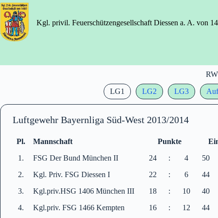
Zum
Inhalt
springen
Kgl. privil. Feuerschützengesellschaft Diessen a. A. von 1
RW
LG1
LG2
LG3
Auf
Luftgewehr Bayernliga Süd-West 2013/2014
Pl.
Mannschaft
Punkte
Ei
1.
FSG Der Bund München II
24
:
4
50
2.
Kgl. Priv. FSG Diessen I
22
:
6
44
3.
Kgl.priv.HSG 1406 München III
18
:
10
40
4.
Kgl.priv. FSG 1466 Kempten
16
:
12
44