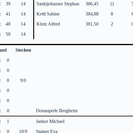
:
39
14
Sanktjohanser Stephan
386,45
11
:
41
14
Kettl Sabine
384,88
8
:
48
14
Klotz Alfred
381,50
2
:
50
14
nzel
Stechen
:
0
:
0
:
0
9:0
:
0
:
0
:
0
Donauperle Bergheim
:
1
Janker Michael
:
0
10:9
Stainer Eva