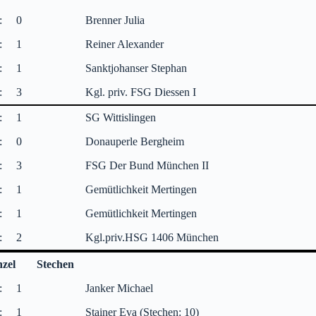
:
0
Brenner Julia
:
1
Reiner Alexander
:
1
Sanktjohanser Stephan
:
3
Kgl. priv. FSG Diessen I
:
1
SG Wittislingen
:
0
Donauperle Bergheim
:
3
FSG Der Bund München II
:
1
Gemütlichkeit Mertingen
:
1
Gemütlichkeit Mertingen
:
2
Kgl.priv.HSG 1406 München
nzel
Stechen
:
1
Janker Michael
:
1
Stainer Eva (Stechen: 10)