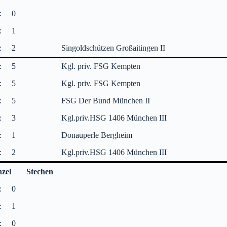
:
0
:
1
:
2
Singoldschützen Großaitingen II
:
5
Kgl. priv. FSG Kempten
:
5
Kgl. priv. FSG Kempten
:
5
FSG Der Bund München II
:
3
Kgl.priv.HSG 1406 München III
:
1
Donauperle Bergheim
:
2
Kgl.priv.HSG 1406 München III
nzel
Stechen
:
0
:
1
:
0