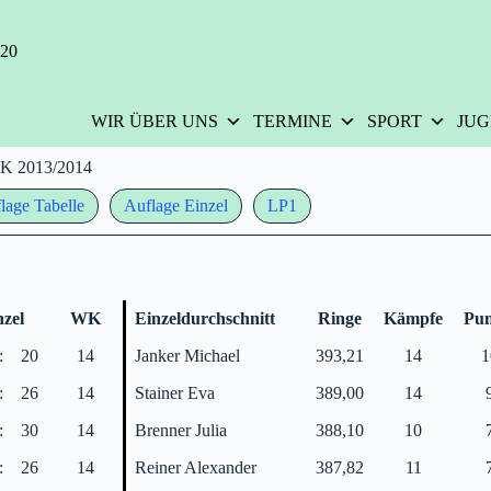
420
WIR ÜBER UNS
TERMINE
SPORT
JU
K 2013/2014
lage Tabelle
Auflage Einzel
LP1
nzel
WK
Einzeldurchschnitt
Ringe
Kämpfe
Pun
:
20
14
Janker Michael
393,21
14
1
:
26
14
Stainer Eva
389,00
14
:
30
14
Brenner Julia
388,10
10
:
26
14
Reiner Alexander
387,82
11