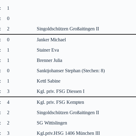
:
1
:
0
:
2
Singoldschützen Großaitingen II
:
0
Janker Michael
:
1
Stainer Eva
:
1
Brenner Julia
:
0
Sanktjohanser Stephan (Stechen: 8)
:
1
Kettl Sabine
:
3
Kgl. priv. FSG Diessen I
:
4
Kgl. priv. FSG Kempten
:
2
Singoldschützen Großaitingen II
:
2
SG Wittislingen
:
3
Kgl.priv.HSG 1406 München III