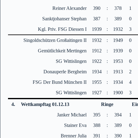
Reiner Alexander
390
:
378
1
Sanktjohanser Stephan
387
:
389
0
Kgl. Priv. FSG Diessen I
1939
:
1932
3
Singoldschützen Großaitingen II
1932
:
1949
0
Gemütlichkeit Mertingen
1912
:
1939
0
SG Wittislingen
1922
:
1953
0
Donauperle Bergheim
1934
:
1913
2
FSG Der Bund München II
1955
:
1934
4
SG Wittislingen
1927
:
1900
3
4.
Wettkampftag 01.12.13
Ringe
Ei
Janker Michael
395
:
394
1
Stainer Eva
388
:
389
0
Brenner Julia
391
:
390
1