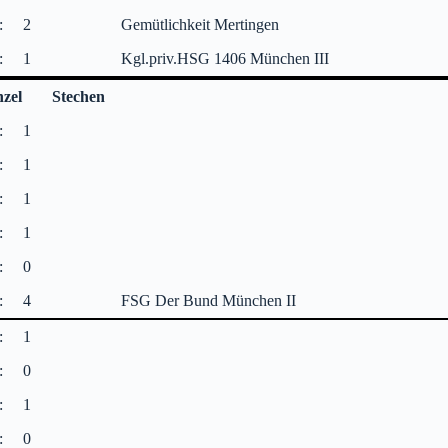
:
2
Gemütlichkeit Mertingen
:
1
Kgl.priv.HSG 1406 München III
nzel
Stechen
:
1
:
1
:
1
:
1
:
0
:
4
FSG Der Bund München II
:
1
:
0
:
1
:
0