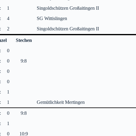
:
1
Singoldschützen Großaitingen II
:
4
SG Wittislingen
:
2
Singoldschützen Großaitingen II
nzel
Stechen
:
0
:
0
9:8
:
0
:
0
:
1
:
1
Gemütlichkeit Mertingen
:
0
9:8
:
1
:
0
10:9