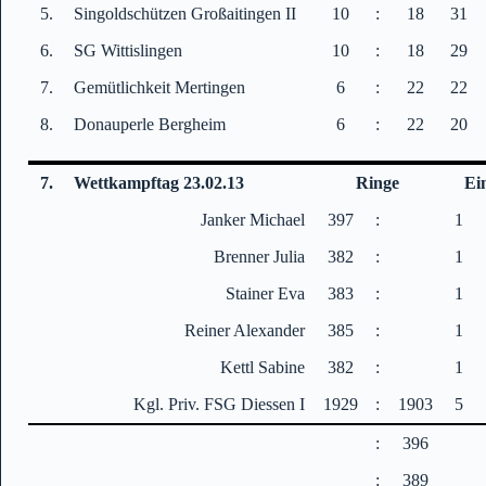
5.
Singoldschützen Großaitingen II
10
:
18
31
6.
SG Wittislingen
10
:
18
29
7.
Gemütlichkeit Mertingen
6
:
22
22
8.
Donauperle Bergheim
6
:
22
20
7.
Wettkampftag 23.02.13
Ringe
Ei
Janker Michael
397
:
1
Brenner Julia
382
:
1
Stainer Eva
383
:
1
Reiner Alexander
385
:
1
Kettl Sabine
382
:
1
Kgl. Priv. FSG Diessen I
1929
:
1903
5
:
396
:
389