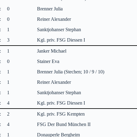
:
0
Brenner Julia
:
0
Reiner Alexander
:
1
Sanktjohanser Stephan
:
3
Kgl. priv. FSG Diessen I
:
1
Janker Michael
:
0
Stainer Eva
:
1
Brenner Julia (Stechen; 10 / 9 / 10)
:
1
Reiner Alexander
:
1
Sanktjohanser Stephan
:
4
Kgl. priv. FSG Diessen I
:
2
Kgl. priv. FSG Kempten
:
4
FSG Der Bund München II
:
1
Donauperle Bergheim