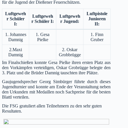
für die Jugend der Dießener Feuerschützen.
Luftgeweh
Luftpistole
Luftgeweh
Luftgeweh
r Schüler
Junioren
r Schüler I:
r Jugend:
I:
II:
1. Johannes
1. Gesa
1. Finn
Damnig
Pielke
Gruber
2.Maxi
2. Oskar
Damnig
Grobbrügge
Im Finalschießen konnte Gesa Pielke ihren ersten Platz aus
den Vorkämpfen verteidigen, Oskar Grobrügge belegte den
3. Platz und die Brüder Damnig tauschten ihre Plätze.
Gaujugendsprecher Georg Simbürger führte durch dieses
Jugendturnier und konnte am Ende der Veranstaltung neben
den Urkunden mit Medaillen noch Sachpreise für die besten
Blattl verteilen.
Die FSG gratuliert allen Teilnehmern zu den sehr guten
Resultaten.