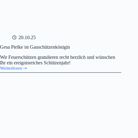
20.10.25
Gesa Pielke ist Gauschützenkönigin
Wir Feuerschützen gratulieren recht herzlich und wünschen
Ihr ein ereignisreiches Schützenjahr!
Weiterlesen
Gesa
Pielke
ist
Gauschützenkönigin