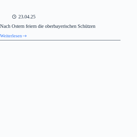
23.04.25
Nach Ostern feiern die oberbayerischen Schützen
Weiterlesen
Nach
Ostern
feiern
die
oberbayerischen
Schützen