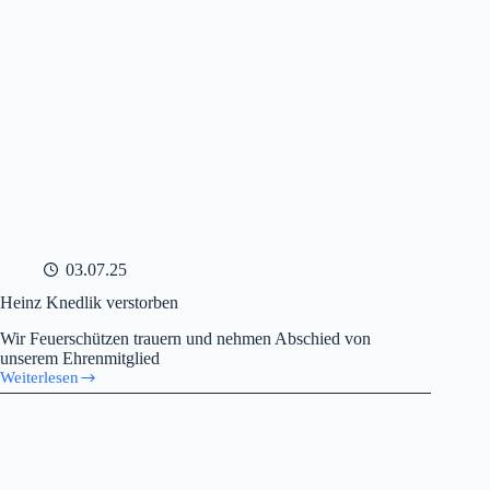
03.07.25
Heinz Knedlik verstorben
Wir Feuerschützen trauern und nehmen Abschied von
unserem Ehrenmitglied
Weiterlesen
Heinz
Knedlik
verstorben