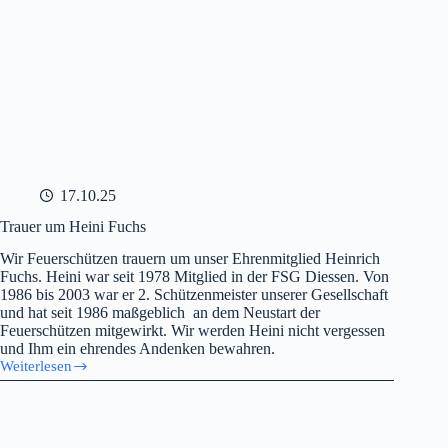
17.10.25
Trauer um Heini Fuchs
Wir Feuerschützen trauern um unser Ehrenmitglied Heinrich
Fuchs. Heini war seit 1978 Mitglied in der FSG Diessen. Von
1986 bis 2003 war er 2. Schützenmeister unserer Gesellschaft
und hat seit 1986 maßgeblich an dem Neustart der
Feuerschützen mitgewirkt. Wir werden Heini nicht vergessen
und Ihm ein ehrendes Andenken bewahren.
Weiterlesen
Trauer
um
Heini
Fuchs