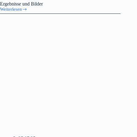
Ergebnisse und Bilder
Weiterlesen
Deutsche
Meisterschaften
2025