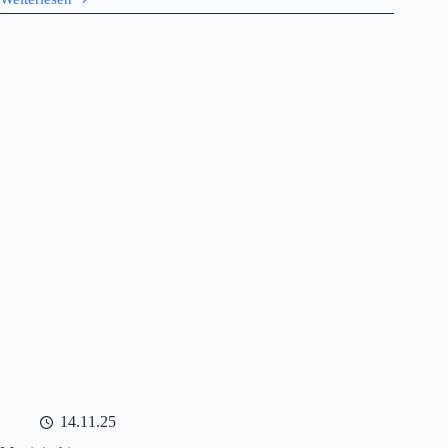
Damenschießen
im
Schützengau
Ammersee
14.11.25