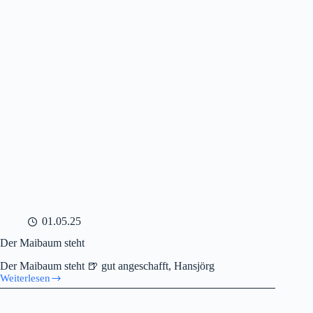
01.05.25
Der Maibaum steht
Der Maibaum steht 🍺 gut angeschafft, Hansjörg
Weiterlesen
Der
Maibaum
steht