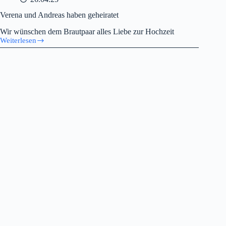
Verena und Andreas haben geheiratet
Wir wünschen dem Brautpaar alles Liebe zur Hochzeit
Weiterlesen
Verena
und
Andreas
haben
geheiratet