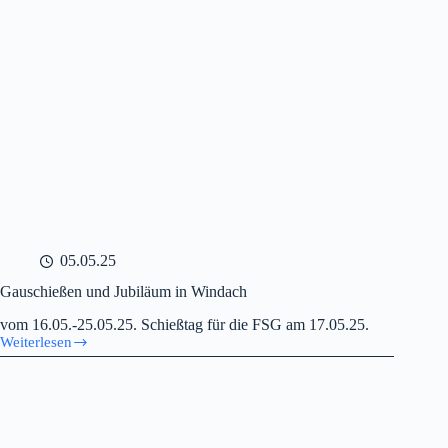
05.05.25
Gauschießen und Jubiläum in Windach
vom 16.05.-25.05.25. Schießtag für die FSG am 17.05.25.
Weiterlesen
Gauschießen
und
Jubiläum
in
Windach