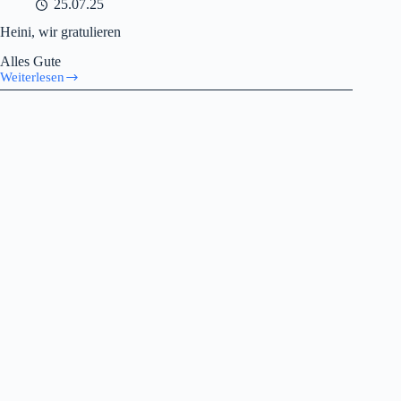
25.07.25
Heini, wir gratulieren
Alles Gute
Weiterlesen
Heini,
wir
gratulieren