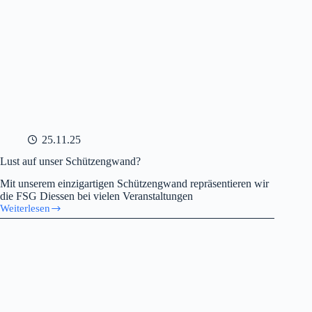
25.11.25
Lust auf unser Schützengwand?
Mit unserem einzigartigen Schützengwand repräsentieren wir
die FSG Diessen bei vielen Veranstaltungen
Weiterlesen
Lust
auf
unser
Schützengwand?