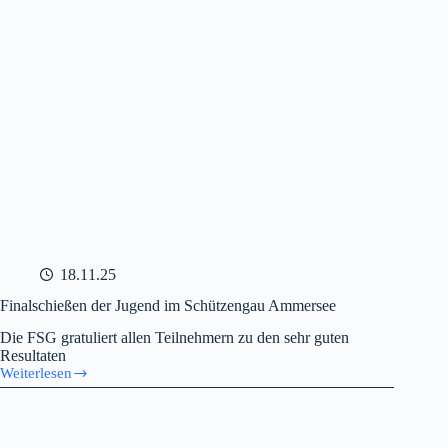
18.11.25
Finalschießen der Jugend im Schützengau Ammersee
Die FSG gratuliert allen Teilnehmern zu den sehr guten
Resultaten
Weiterlesen
Finalschießen
der
Jugend
im