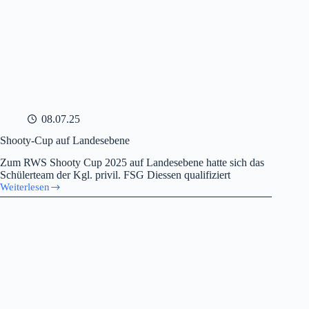
08.07.25
Shooty-Cup auf Landesebene
Zum RWS Shooty Cup 2025 auf Landesebene hatte sich das
Schülerteam der Kgl. privil. FSG Diessen qualifiziert
Weiterlesen
Shooty-
Cup
auf
Landesebene