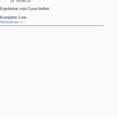
16.06.25
Ergebnisse vom Gauschießen
Komplette Liste
Weiterlesen
Ergebnisse
vom
Gauschießen