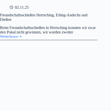
02.11.25
Freundschaftsschießen Herrsching, Erling-Andechs und
Dießen
Beim Freundschaftsschießen in Herrsching konnten wir zwar
den Pokal nicht gewinnen, wir wurden zweiter
Weiterlesen
Freundschaftsschießen
Herrsching,
Erling-
Andechs
und
Dießen