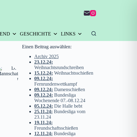
GEND
GESCHICHTE
LINKS
Einen Beitrag auswählen:
Archiv 2025
23.12.24
:
Weihnachtsrundschreiben
15.12.24
:
Weihnachtsschießen
09.12.24
:
Fernrundenwettkampf
09.12.24
:
Damenschießen
09.12.24
:
Bundesliga
Wochenende 07.-08.12.24
05.12.24
:
Die Halle bebt
25.11.24
:
Bundesliga vom
23.11.24
19.11.24
:
Freundschaftsschießen
12.11.24
:
Bundesliga