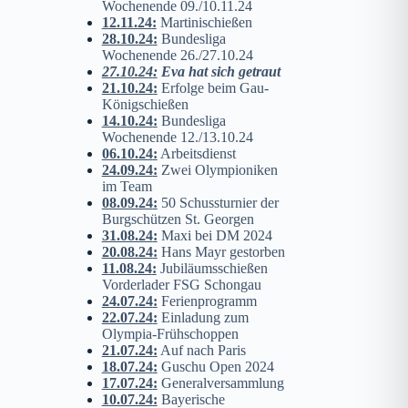
Wochenende 09./10.11.24
12.11.24
:
Martinischießen
28.10.24
:
Bundesliga
Wochenende 26./27.10.24
27.10.24
:
Eva hat sich getraut
21.10.24
:
Erfolge beim Gau-
Königschießen
14.10.24
:
Bundesliga
Wochenende 12./13.10.24
06.10.24
:
Arbeitsdienst
24.09.24
:
Zwei Olympioniken
im Team
08.09.24
:
50 Schussturnier der
Burgschützen St. Georgen
31.08.24
:
Maxi bei DM 2024
20.08.24
:
Hans Mayr gestorben
11.08.24
:
Jubiläumsschießen
Vorderlader FSG Schongau
24.07.24
:
Ferienprogramm
22.07.24
:
Einladung zum
Olympia-Frühschoppen
21.07.24
:
Auf nach Paris
18.07.24
:
Guschu Open 2024
17.07.24
:
Generalversammlung
10.07.24
:
Bayerische