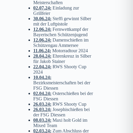
Meisterschaften
02.07.24
:
Einladung zur
Grillfeier
30.06.24
:
Steffi gewinnt Silber
mit der Luftpistole
12.06.24
:
Fernwettkampf der
Bayerischen Schützenjugend
12.06.24
:
Damenschießen im
Schützengau Ammersee
11.06.24
:
Motorradtour 2024
28.04.24
:
Ehrenkreuz in Silber
für Jakob Stainer
22.04.24
:
RWS Shooty Cup
2024
10.04.24
:
Bezirksmeisterschaften bei der
FSG Diessen
02.04.24
:
Osterschießen bei der
FSG Diessen
26.03.24
:
RWS Shooty Cup
26.03.24
:
Josephischießen bei
der FSG Diessen
08.03.24
:
Maxi holt Gold im
Mixed Team
02.03.24
:
Zum Abschluss der