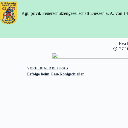
Zum
Inhalt
springen
Kgl. privil. Feuerschützengesellschaft Diessen a. A. von 1
Eva h
27.1
VORHERIGER
BEITRAG
Erfolge beim Gau-Königschießen