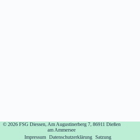
© 2026
FSG Diessen, Am Augustinerberg 7, 86911 Dießen
am Ammersee
Impressum
Datenschutzerklärung
Satzung