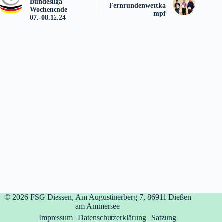
Bundesliga
Fernrundenwettka
Wochenende
mpf
07.-08.12.24
© 2026
FSG Diessen, Am Augustinerberg 7, 86911 Dießen
am Ammersee
Impressum
Datenschutzerklärung
Satzung