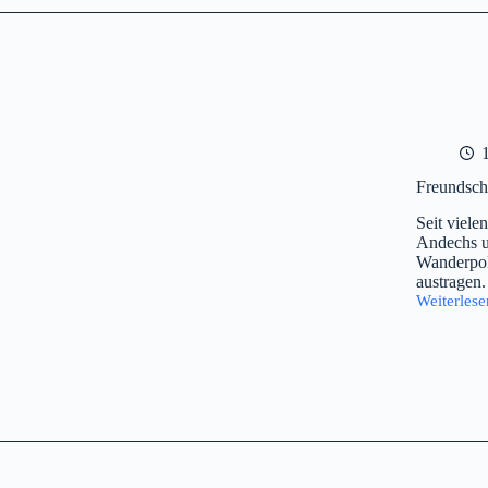
Freundsch
Seit viele
Andechs u
Wanderpok
austragen.
Weiterlese
Freundsch