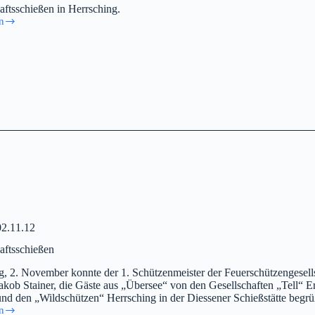
aftsschießen in Herrsching.
n
aftsschießen
02.11.12
aftsschießen
g, 2. November konnte der 1. Schützenmeister der Feuerschützengesell
akob Stainer, die Gäste aus „Übersee“ von den Gesellschaften „Tell“ Er
nd den „Wildschützen“ Herrsching in der Diessener Schießstätte begrü
n
aftsschießen