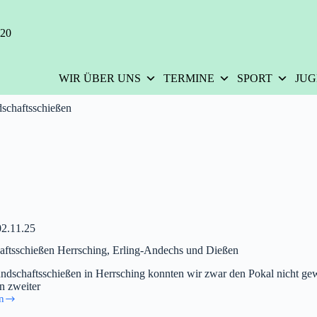
420
WIR ÜBER UNS
TERMINE
SPORT
JU
schaftsschießen
02.11.25
aftsschießen Herrsching, Erling-Andechs und Dießen
ndschaftsschießen in Herrsching konnten wir zwar den Pokal nicht ge
n zweiter
n
aftsschießen
,