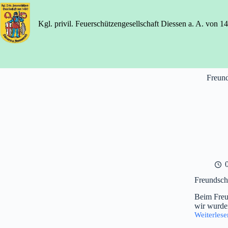
Zum
Inhalt
springen
Kgl. privil. Feuerschützengesellschaft Diessen a. A. von 1
Freund
Freundsch
Beim Freu
wir wurde
Weiterlese
Freundsch
Herrsching