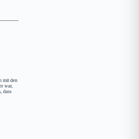
n mit den
er war,
n, dass