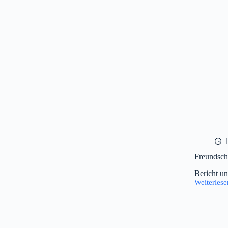
Erling-
Andechs
und
Dießen
Freundsch
Bericht un
Weiterlese
Freundsch