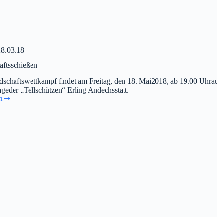
28.03.18
aftsschießen
dschaftswettkampf findet am Freitag, den 18. Mai2018, ab 19.00 Uhrau
geder „Tellschützen“ Erling Andechsstatt.
n
aftsschießen