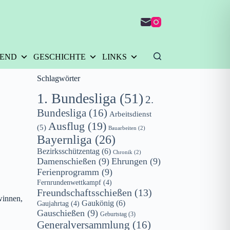
GEND
GESCHICHTE
LINKS
Schlagwörter
1. Bundesliga
(51)
2.
Bundesliga
(16)
Arbeitsdienst
Ausflug
(19)
(5)
Bauarbeiten
(2)
Bayernliga
(26)
Bezirksschützentag
(6)
Chronik
(2)
Damenschießen
(9)
Ehrungen
(9)
Ferienprogramm
(9)
Fernrundenwettkampf
(4)
Freundschaftsschießen
(13)
winnen,
Gaukönig
(6)
Gaujahrtag
(4)
Gauschießen
(9)
Geburtstag
(3)
Generalversammlung
(16)