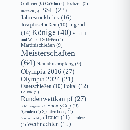
Grillfeier
(6)
Hochzeit
(5)
GuSchu
(4)
ISSF
(23)
Inklusion
(3)
Jahresrückblick
(16)
Jugend
Josephischießen
(10)
Könige
(40)
(14)
Manderl
und Weiberl Schießen
(4)
Martinischießen
(9)
Meisterschaften
(64)
Neujahrsempfang
(9)
Olympia 2016
(27)
Olympia 2024
(21)
Osterschießen
(10)
Pokal
(12)
Politik
(5)
Rundenwettkampf
(27)
ShootyCup
(9)
Schützengarten
(2)
Spenden
(4)
Sportlerehrung
(4)
Trauer
(11)
Turniere
Standaufsicht
(2)
Weihnachten
(15)
(4)