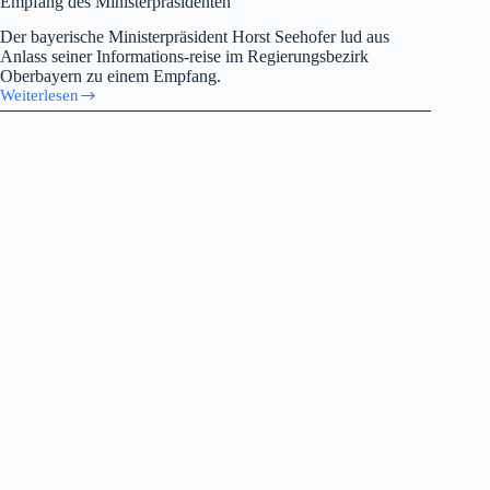
Empfang des Ministerpräsidenten
Der bayerische Ministerpräsident Horst Seehofer lud aus
Anlass seiner Informations-reise im Regierungsbezirk
Oberbayern zu einem Empfang.
Weiterlesen
Empfang
des
Ministerpräsidenten