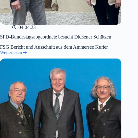
04.04.23
SPD-Bundestagsabgeordnete besucht Dießener Schützen
FSG Bericht und Ausschnitt aus dem Ammersee Kurier
Weiterlesen
SPD-
Bundestagsabgeordnete
besucht
Dießener
Schützen