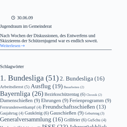
30.06.09
Jugendraum im Gemeinderat
Nach Wochen der Diskussionen, des Entwerfens und
Skizzierens der Schützenjugend war es endlich soweit.
Weiterlesen
Jugendraum
im
Gemeinderat
Schlagwörter
1. Bundesliga
(51)
2. Bundesliga
(16)
Ausflug
(19)
Arbeitsdienst
(5)
Bauarbeiten
(2)
Bayernliga
(26)
Bezirksschützentag
(6)
Chronik
(2)
Damenschießen
(9)
Ehrungen
(9)
Ferienprogramm
(9)
Freundschaftsschießen
(13)
Fernrundenwettkampf
(4)
Gauschießen
(9)
Gaukönig
(6)
Gaujahrtag
(4)
Geburtstag
(3)
Generalversammlung
(16)
Grillfeier
(6)
GuSchu
(4)
ISSF
(23)
Jahresrückblick