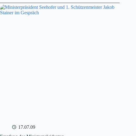
Besuch
Frau
Bentele
17.07.09