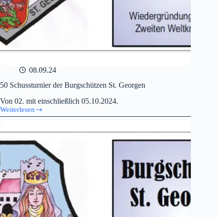
08.09.24
50 Schussturnier der Burgschützen St. Georgen
Von 02. mit einschließlich 05.10.2024.
Weiterlesen
50
Schussturnier
der
Burgschützen
St.
Georgen