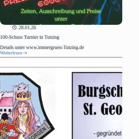
28.01.26
100-Schuss Turnier in Tutzing
Details unter www.immergruen-Tutzing.de
Weiterlesen
100-
Schuss
Turnier
in
Tutzing