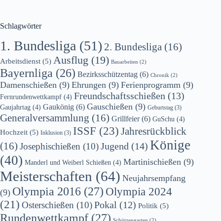
SG
Immergrün
Tutzing
Schlagwörter
1. Bundesliga
(51)
2. Bundesliga
(16)
Ausflug
(19)
Arbeitsdienst
(5)
Bauarbeiten
(2)
Bayernliga
(26)
Bezirksschützentag
(6)
Chronik
(2)
Damenschießen
(9)
Ehrungen
(9)
Ferienprogramm
(9)
Freundschaftsschießen
(13)
Fernrundenwettkampf
(4)
Gauschießen
(9)
Gaukönig
(6)
Gaujahrtag
(4)
Geburtstag
(3)
Generalversammlung
(16)
Grillfeier
(6)
GuSchu
(4)
ISSF
(23)
Jahresrückblick
Hochzeit
(5)
Inklusion
(3)
Könige
(16)
Jugend
(14)
Josephischießen
(10)
(40)
Martinischießen
(9)
Manderl und Weiberl Schießen
(4)
Meisterschaften
(64)
Neujahrsempfang
Olympia 2016
(27)
Olympia 2024
(9)
(21)
Osterschießen
(10)
Pokal
(12)
Politik
(5)
Rundenwettkampf
(27)
Schützengarten
(2)