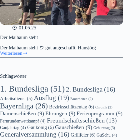
01.05.25
Der Maibaum steht
Der Maibaum steht 🍺 gut angeschafft, Hansjörg
Weiterlesen
Der
Maibaum
steht
Schlagwörter
1. Bundesliga
(51)
2. Bundesliga
(16)
Ausflug
(19)
Arbeitsdienst
(5)
Bauarbeiten
(2)
Bayernliga
(26)
Bezirksschützentag
(6)
Chronik
(2)
Damenschießen
(9)
Ehrungen
(9)
Ferienprogramm
(9)
Freundschaftsschießen
(13)
Fernrundenwettkampf
(4)
Gauschießen
(9)
Gaukönig
(6)
Gaujahrtag
(4)
Geburtstag
(3)
Generalversammlung
(16)
Grillfeier
(6)
GuSchu
(4)